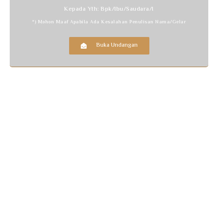
Kepada Yth: Bpk/Ibu/Saudara/i
*) Mohon Maaf Apabila Ada Kesalahan Penulisan Nama/gelar
Buka Undangan