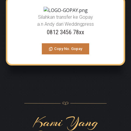
Silahkan transfer ke Gopay
a.n Andy dari Weddingpress
0812 3456 78xx
Copy No. Gopay
Kami Yang