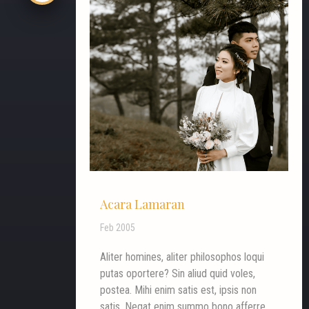
Acara Lamaran
Feb 2005
Aliter homines, aliter philosophos loqui
putas oportere? Sin aliud quid voles,
postea. Mihi enim satis est, ipsis non
satis. Negat enim summo bono afferre