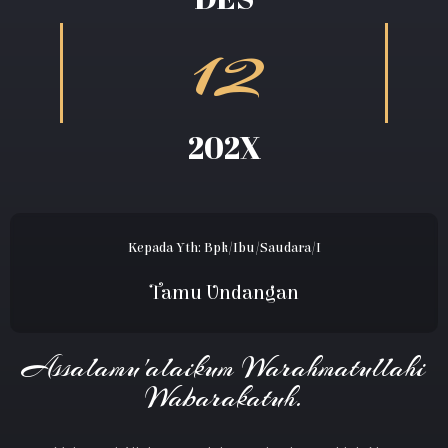
12
202X
Kepada Yth: Bpk/Ibu/Saudara/i
Tamu Undangan
Assalamu'alaikum Warahmatullahi
Wabarakatuh.