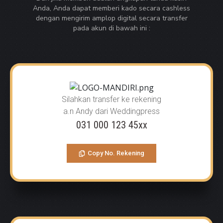
Anda, Anda dapat memberi kado secara cashless
dengan mengirim amplop digital secara transfer
pada akun di bawah ini :
Silahkan transfer ke rekening
a.n Andy dari Weddingpress
031 000 123 45xx
Copy No. Rekening