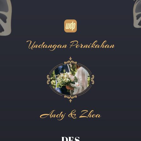
Undangan Pernikahan
Andy & Zhea
DES