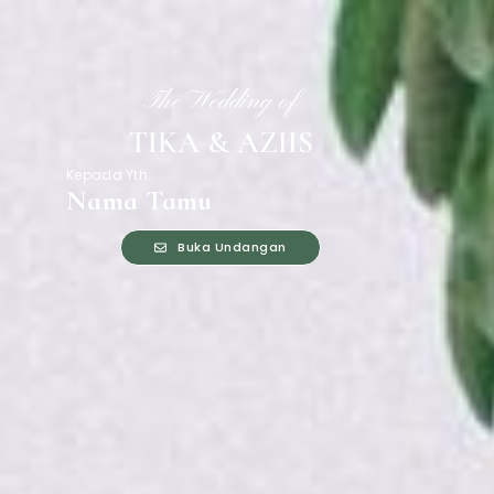
The Wedding of
TIKA & AZIIS
Kepada Yth.
Nama Tamu
Buka Undangan