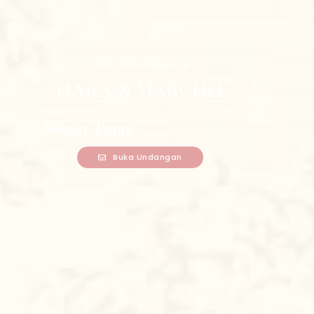
The Wedding of
TIARA & MARCHEL
Kepada Yth.
Nama Tamu
Buka Undangan