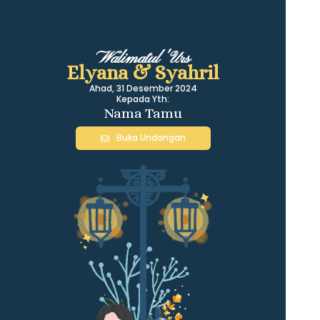
Walimatul 'Urs
Elyana & Syahril
Ahad, 31 Desember 2024
Kepada Yth:
Nama Tamu
Buka Undangan