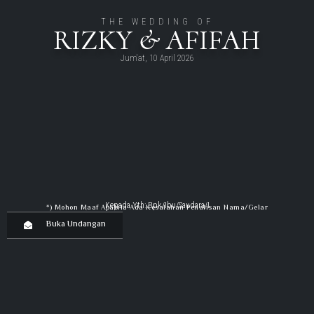
THE WEDDING OF
RIZKY & AFIFAH
Jum'at, 10 April 2026
Kepada Yth: Bpk/Ibu/Saudara/I
*) Mohon Maaf Apabila Ada Kesalahan Penulisan Nama/gelar
Buka Undangan