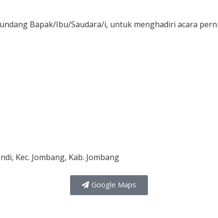
Jam
Menit
ndang Bapak/Ibu/Saudara/i, untuk menghadiri acara pern
andi, Kec. Jombang, Kab. Jombang
Google Maps