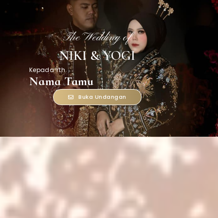
The Wedding of
NIKI & YOGI
Kepada Yth.
Nama Tamu
Buka Undangan
The Wedding of
NIKI
&
YOGI