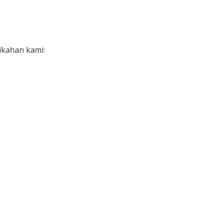
Detik
ikahan kami: