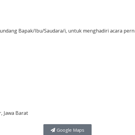
Jam
Menit
ndang Bapak/Ibu/Saudara/i, untuk menghadiri acara pern
r, Jawa Barat
Google Maps