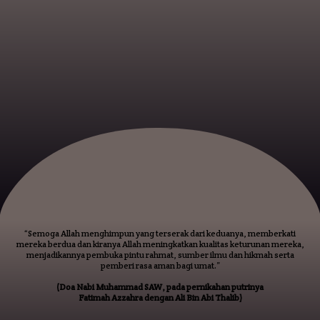
“Semoga Allah menghimpun yang terserak dari keduanya, memberkati
mereka berdua dan kiranya Allah meningkatkan kualitas keturunan mereka,
menjadikannya pembuka pintu rahmat, sumber ilmu dan hikmah serta
pemberi rasa aman bagi umat.”
(Doa Nabi Muhammad SAW, pada pernikahan putrinya
Fatimah Azzahra dengan Ali Bin Abi Thalib)