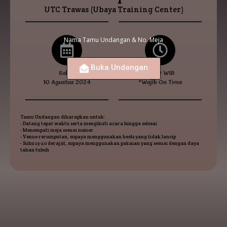
UTC Trawas (Ubaya Training Center)
Nama Tamu Undangan & No. Meja
Buka Undangan
Sabtu
15.00 WIB
10 Agustus 2024
*Wajib On Time
Tamu Undangan diharapkan untuk:
- Datang tepat waktu serta mengikuti acara hingga selesai
- Menempati meja sesuai nomer.
- Venue rerumputan, supaya menggunakan heels yang tidak lancip
- Suhu 15-20 derajat, supaya menggunakan pakaian yang sesuai dengan daya
tahan tubuh