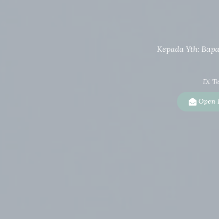
Kepada Yth: Bap
Di T
Open I