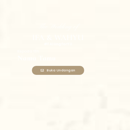
The Wedding of
IFA & WAHYU
#FAllingforYU
Kepada Yth.
Nama Tamu
Buka Undangan