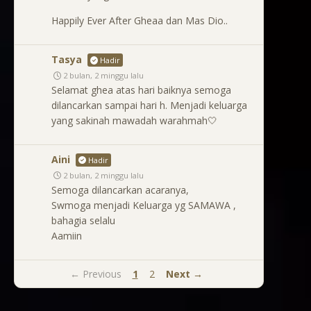
Happily Ever After Gheaa dan Mas Dio..
Tasya
Hadir
2 bulan, 2 minggu lalu
Selamat ghea atas hari baiknya semoga
dilancarkan sampai hari h. Menjadi keluarga
yang sakinah mawadah warahmah🤍
Aini
Hadir
2 bulan, 2 minggu lalu
Semoga dilancarkan acaranya,
Swmoga menjadi Keluarga yg SAMAWA ,
bahagia selalu
Aamiin
← Previous
1
2
Next →