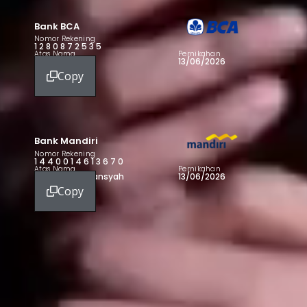
Bank BCA
Nomor Rekening
1280872535
Atas Nama
Pernikahan
Ghea Agita
13/06/2026
Copy
Bank Mandiri
Nomor Rekening
1440014613670
Atas Nama
Pernikahan
Dio Sasta Yuhansyah
13/06/2026
Copy