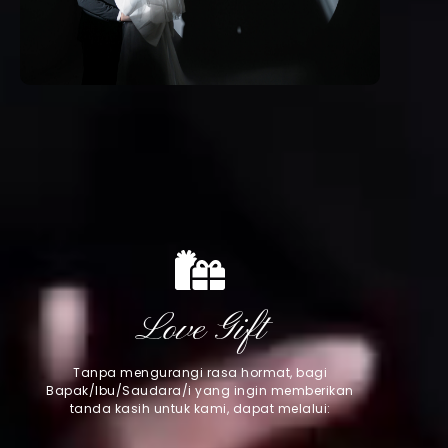
Love Gift
Tanpa mengurangi rasa hormat, bagi
Bapak/Ibu/Saudara/i yang ingin memberikan
tanda kasih untuk kami, dapat melalui: