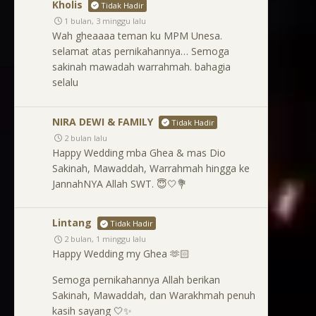
Kholis
Tidak Hadir
1 bulan, 3 minggu lalu
Wah gheaaaa teman ku MPM Unesa.
selamat atas pernikahannya… Semoga
sakinah mawadah warrahmah. bahagia
selalu
NIRA DEWI & FAMILY
Tidak Hadir
2 bulan lalu
Happy Wedding mba Ghea & mas Dio
Sakinah, Mawaddah, Warrahmah hingga ke
JannahNYA Allah SWT. 😇🤍💐
Lintang
Tidak Hadir
2 bulan, 1 minggu lalu
Happy Wedding my Ghea 🫶🏻
Semoga pernikahannya Allah berikan
Sakinah, Mawaddah, dan Warakhmah penuh
kasih sayang 🤍✨