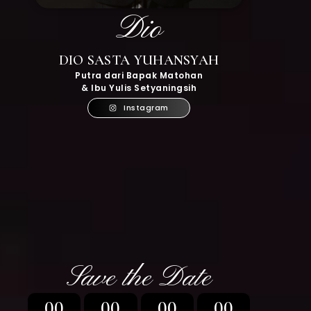
Dio
DIO SASTA YUHANSYAH
Putra dari Bapak Matohan
& Ibu Yulis Setyaningsih
Instagram
Save the Date
00
00
00
00