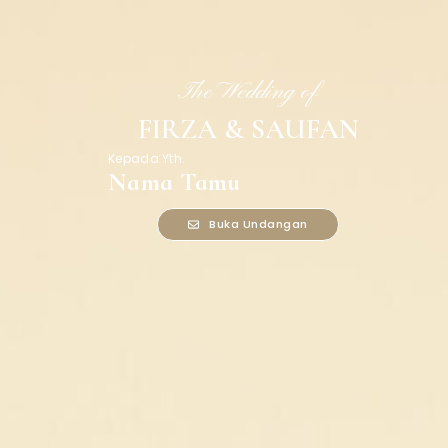
The Wedding of
FIRZA & SAUFAN
Kepada Yth.
Nama Tamu
Buka Undangan