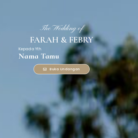
The Wedding of
FARAH & FEBRY
Kepada Yth.
Nama Tamu
Buka Undangan