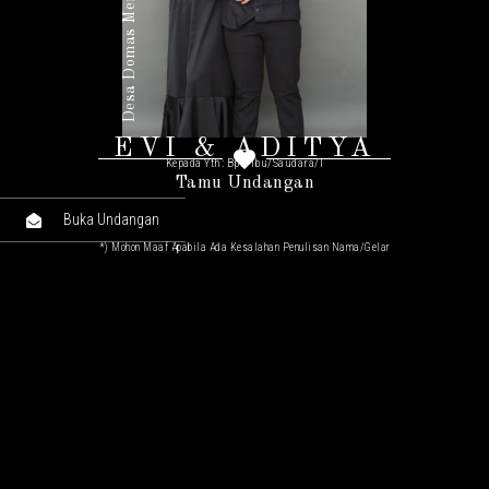
Desa Domas Menganti Gresik
EVI & ADITYA
Kepada Yth: Bpk/Ibu/Saudara/I
Tamu Undangan
Buka Undangan
*) Mohon Maaf Apabila Ada Kesalahan Penulisan Nama/gelar