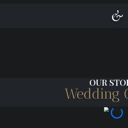
&
OUR STO
Wedding G