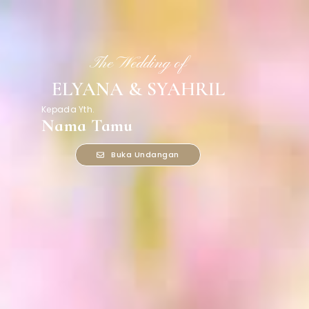
The Wedding of
ELYANA & SYAHRIL
Kepada Yth.
Nama Tamu
Buka Undangan