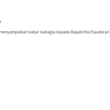
r
 menyampaikan kabar bahagia kepada Bapak/Ibu/Saudara/i
Hari
Jam
Menit